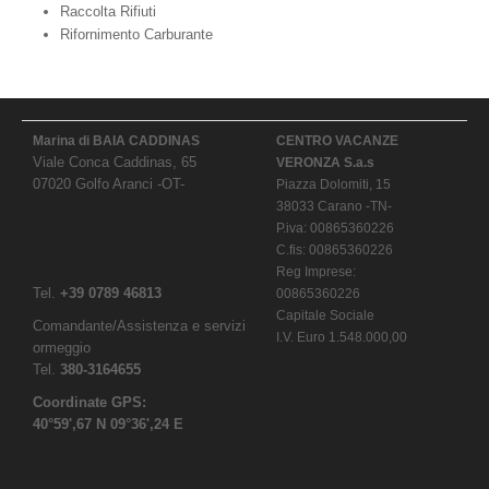
Raccolta Rifiuti
Rifornimento Carburante
Marina di BAIA CADDINAS
CENTRO VACANZE
Viale Conca Caddinas, 65
VERONZA S.a.s
07020 Golfo Aranci -OT-
Piazza Dolomiti, 15
38033 Carano -TN-
P.iva: 00865360226
C.fis: 00865360226
Reg Imprese:
Tel.
+39 0789 46813
00865360226
Capitale Sociale
Comandante/Assistenza e servizi
I.V. Euro 1.548.000,00
ormeggio
Tel.
380-3164655
Coordinate GPS:
40°59',67 N 09°36',24 E