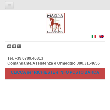
Il Marina di Baia Caddinas
Info e Richieste
I Servizi
Dove Siamo
Facebook
Tel. +39.0789.46813
Comandante/Assistenza e Ormeggio 380.3164655
CLICCA per RICHIESTE e INFO POSTO BARCA