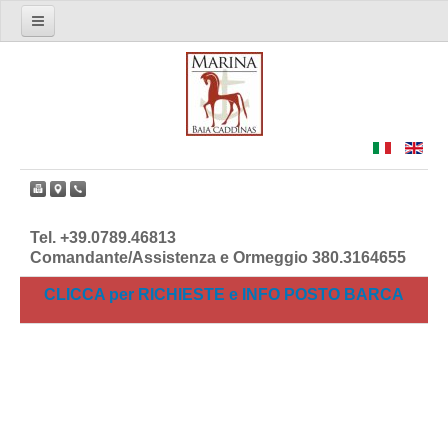
Il Marina di Baia Caddinas
Info e Richieste
I Servizi
Dove Siamo
Facebook
Tel. +39.0789.46813
Comandante/Assistenza e Ormeggio 380.3164655
CLICCA per RICHIESTE e INFO POSTO BARCA