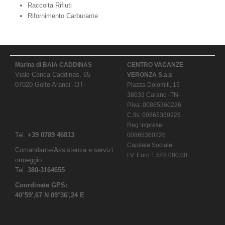
Raccolta Rifiuti
Rifornimento Carburante
Marina di BAIA CADDINAS
CENTRO VACANZE
Viale Conca Caddinas, 65
VERONZA S.a.s
07020 Golfo Aranci -OT-
Piazza Dolomiti, 15
38033 Carano -TN-
P.iva: 00865360226
C.fis: 00865360226
Reg Imprese:
Tel.
+39 0789 46813
00865360226
Capitale Sociale
Comandante/Assistenza e servizi
I.V. Euro 1.548.000,00
ormeggio
Tel.
380-3164655
Coordinate GPS:
40°59',67 N 09°36',24 E