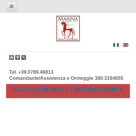
Il Marina di Baia Caddinas
Info e Richieste
I Servizi
Dove Siamo
Facebook
Tel. +39.0789.46813
Comandante/Assistenza e Ormeggio 380.3164655
CLICCA per RICHIESTE e INFO POSTO BARCA