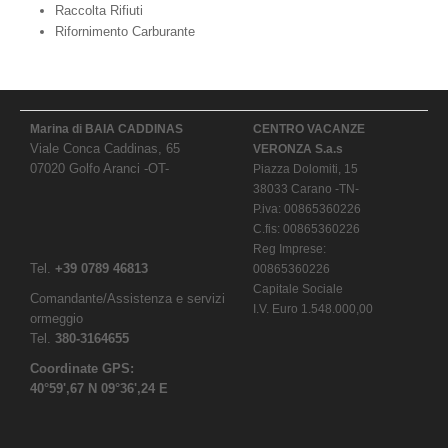
Raccolta Rifiuti
Rifornimento Carburante
Marina di BAIA CADDINAS
CENTRO VACANZE
Viale Conca Caddinas, 65
VERONZA S.a.s
07020 Golfo Aranci -OT-
Piazza Dolomiti, 15
38033 Carano -TN-
P.iva: 00865360226
C.fis: 00865360226
Reg Imprese:
Tel.
+39 0789 46813
00865360226
Capitale Sociale
Comandante/Assistenza e servizi
I.V. Euro 1.548.000,00
ormeggio
Tel.
380-3164655
Coordinate GPS:
40°59',67 N 09°36',24 E